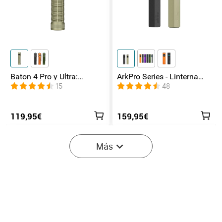
Baton 4 Pro y Ultra:
ArkPro Series - Linterna
Linterna Recargable Doble
EDC de unibody plana con
15
48
Interruptor, hasta 1800lm
múltiples fuentes de luz
119,95€
159,95€
Más