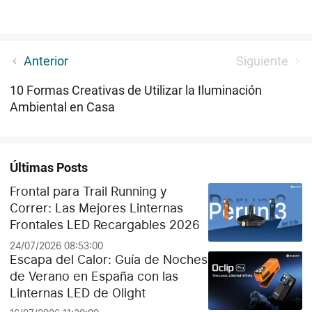
🎉 ¡El Black Friday 2024 está a la vuelta de la
Anterior
Siguiente
esquina! 🎉
10 Formas Creativas de Utilizar la Iluminación
Ambiental en Casa
Últimas Posts
Frontal para Trail Running y
Correr: Las Mejores Linternas
Frontales LED Recargables 2026
24/07/2026 08:53:00
Escapa del Calor: Guía de Noches
de Verano en España con las
Linternas LED de Olight