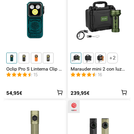
2
Oclip Pro S Linterna Clip 5
Marauder mini 2 con luz
en 1 Luz UV, RGB y
de lateral / foco /
15
16
Magnética
inundación y Rojo
54,95€
239,95€