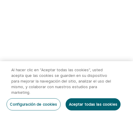
TS004&TS004
Ostation 2 Estación de
Pro:Monocular Térmico，
Carga de Pilas
1
1
50Hz, Zoom 2-8X, WiFi,
Recargables
32GB, 10h autonomía，
para caza, fauna y
415,00€
169,95€
exploración nocturna al
aire libre
Al hacer clic en “Aceptar todas las cookies”, usted
acepta que las cookies se guarden en su dispositivo
para mejorar la navegación del sitio, analizar el uso del
mismo, y colaborar con nuestros estudios para
marketing.
2
Configuración de cookies
Aceptar todas las cookies
O'Pen 3 Bolígrafo
Warrior 3s 2300 Lúmenes
Dejar un Comentario
Multifuncional con Luz de
Linterna Táctica
6
66
120 Lúmenes y Láser
Verde（Clase 1）