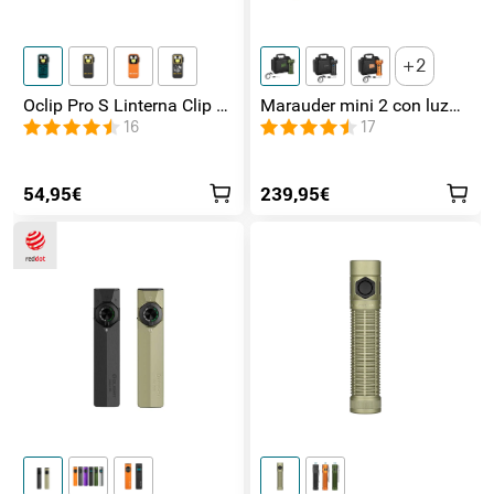
2
Oclip Pro S Linterna Clip 5
Marauder mini 2 con luz
en 1 Luz UV, RGB y
de lateral / foco /
16
17
Magnética
inundación y Rojo
54,95€
239,95€