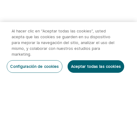
Al hacer clic en “Aceptar todas las cookies”, usted
acepta que las cookies se guarden en su dispositivo
para mejorar la navegación del sitio, analizar el uso del
mismo, y colaborar con nuestros estudios para
marketing.
2
Configuración de cookies
Aceptar todas las cookies
O'Pen 3 Bolígrafo
Warrior 3s 2300 Lúmenes
Dejar un Comentario
Multifuncional con Luz de
Linterna Táctica
6
66
120 Lúmenes y Láser
Verde（Clase 1）
95,95€
143,95€
Suscribirse
Al suscribirte obtienes:
1. Cupón 5€