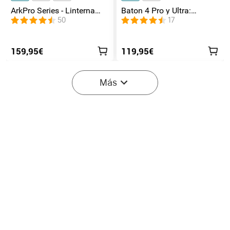
ArkPro Series - Linterna
Baton 4 Pro y Ultra:
EDC de unibody plana con
Linterna Recargable Doble
50
17
múltiples fuentes de luz
Interruptor, hasta 1800lm
159,95€
119,95€
-40%
Más
Empieza en:
1
(Días)
17
:
17
:
52
Olight Seeker Ultra
Prowess Linterna EDC de
Linterna de Alta Potencia
5000 Lúmenes con
2
18
Verde Oliva
lluminación Bidireccional
40% DESC.