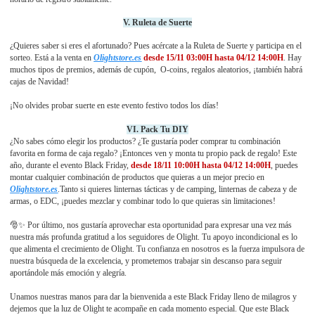
V. Ruleta de Suerte
¿Quieres saber si eres el afortunado? Pues acércate a la Ruleta de Suerte y participa en el
sorteo. Está a la venta en
Olightstore.es
desde 15/11 03:00H hasta 04/12 14:00H
. Hay
muchos tipos de premios, además de cupón, O-coins, regalos aleatorios, ¡también habrá
cajas de Navidad!
¡No olvides probar suerte en este evento festivo todos los días!
VI. Pack Tu DIY
¿No sabes cómo elegir los productos? ¿Te gustaría poder comprar tu combinación
favorita en forma de caja regalo? ¡Entonces ven y monta tu propio pack de regalo! Este
año, durante el evento Black Friday,
desde 18/11 10:00H hasta 04/12 14:00H
, puedes
montar cualquier combinación de productos que quieras a un mejor precio en
Olightstore.es
.
Tanto si quieres linternas tácticas y de camping, linternas de cabeza y de
armas, o EDC, ¡puedes mezclar y combinar todo lo que quieras sin limitaciones!
🎅✨ Por último, nos gustaría aprovechar esta oportunidad para expresar una vez más
nuestra más profunda gratitud a los seguidores de Olight. Tu apoyo incondicional es lo
que alimenta el crecimiento de Olight. Tu confianza en nosotros es la fuerza impulsora de
nuestra búsqueda de la excelencia, y prometemos trabajar sin descanso para seguir
aportándole más emoción y alegría.
Unamos nuestras manos para dar la bienvenida a este Black Friday lleno de milagros y
dejemos que la luz de Olight te acompañe en cada momento especial. Que este Black