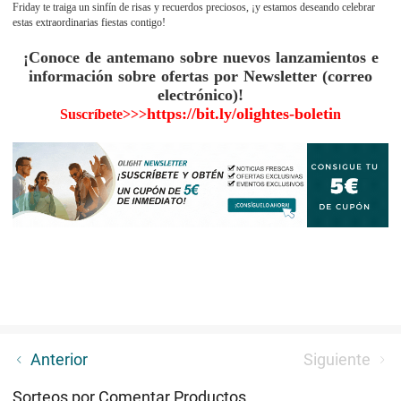
Friday te traiga un sinfín de risas y recuerdos preciosos, ¡y estamos deseando celebrar
estas extraordinarias fiestas contigo!
¡Conoce de antemano sobre nuevos lanzamientos e
información sobre ofertas por Newsletter (correo
electrónico)!
https://bit.ly/olightes-boleti
Suscríbete>>>
n
¡Locura de Black Friday, con nuevos productos
Anterior
Siguiente
navideños brillando!
Sorteos por Comentar Productos