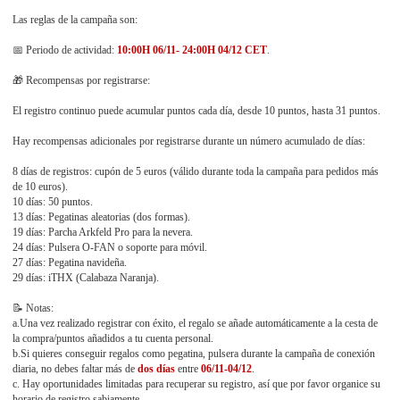
Las reglas de la campaña son:
📅 Periodo de actividad:
10:00H 06/11- 24:00H 04/12 CET
.
🎁 Recompensas por registrarse:
El registro continuo puede acumular puntos cada día, desde 10 puntos, hasta 31 puntos.
Hay recompensas adicionales por registrarse durante un número acumulado de días:
8 días de registros: cupón de 5 euros (válido durante toda la campaña para pedidos más
de 10 euros).
10 días: 50 puntos.
13 días: Pegatinas aleatorias (dos formas).
19 días: Parcha Arkfeld Pro para la nevera.
24 días: Pulsera O-FAN o soporte para móvil.
27 días: Pegatina navideña.
29 días: iTHX (Calabaza Naranja).
📝 Notas:
a.Una vez realizado registrar con éxito, el regalo se añade automáticamente a la cesta de
la compra/puntos añadidos a tu cuenta personal.
b.Si quieres conseguir regalos como pegatina, pulsera durante la campaña de conexión
diaria, no debes faltar más de
dos días
entre
06/11-04/12
.
c. Hay oportunidades limitadas para recuperar su registro, así que por favor organice su
horario de registro sabiamente.