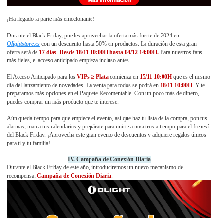
¡Ha llegado la parte más emocionante!
Durante el Black Friday, puedes aprovechar la oferta más fuerte de 2024 en
Olightstore.es
con un descuento hasta 50% en productos. La duración de esta gran
oferta será de
17
días
.
Desde 18/11 10:00H hasta 04/12 14:00H.
Para nuestros fans
más fieles, el acceso anticipado empieza incluso antes.
El Acceso Anticipado para los
VIPs ≥ Plata
comienza en
15/11 10:00H
que es el mismo
día del lanzamiento de novedades. La venta para todos se podrá en
18/11 10:00H
. Y te
preparamos más opciones en el Paquete Recomentable. Con un poco más de dinero,
puedes comprar un más producto que te interese.
Aún queda tiempo para que empiece el evento, así que haz tu lista de la compra, pon tus
alarmas, marca tus calendarios y prepárate para unirte a nosotros a tiempo para el frenesí
del Black Friday. ¡Aprovecha este gran evento de descuentos y adquiere regalos únicos
para ti y tu familia!
IV. Campaña de Conexión Diaria
Durante el Black Friday de este año, introduciremos un nuevo mecanismo de
recompensa:
Campaña de Conexión Diaria
.