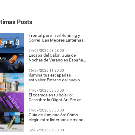
ltimas Posts
Frontal para Trail Running y
Correr: Las Mejores Linternas
Frontales LED Recargables
2026
24/07/2026 08:53:00
Escapa del Calor: Guía de
Noches de Verano en España
con las Linternas LED de Olight
16/07/2026 11:30:00
Ilumina tus escapadas
estivales: Estreno del nuevo
ArkPro Nebula Violet y ofertas
exclusivas en Olight España
14/07/2026 08:00:00
El cosmos en tu bolsillo:
Descubre la Olight ArkPro en
Nebula Violet
14/07/2026 08:00:00
Guía de iluminación: Cómo
elegir entre linternas de mano,
frontales y de clip
02/07/2026 05:00:00