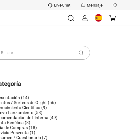
LiveChat
Mensaje
ategoría
esentación
(14)
entos / Sorteos de Olight
(56)
nocimiento Científico
(9)
evo Lanzamiento
(53)
comendación de Linterna
(49)
nta Benéfica
(8)
ía de Compras
(18)
rvicio Posventa
(1)
sumen / Cuestionario
(7)