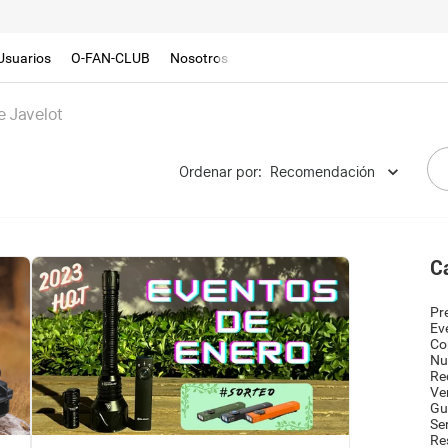
Usuarios
O-FAN-CLUB
Nosotros
e Javelot
Ordenar por
:
Recomendación
C
Pr
Ev
Co
Nu
Re
Ve
Gu
Se
Re