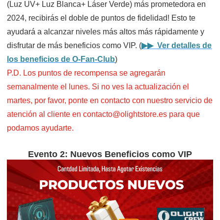
(Luz UV+ Luz Blanca+ Láser Verde) más prometedora en
2024, recibirás el doble de puntos de fidelidad! Esto te
ayudará a alcanzar niveles más altos más rápidamente y
disfrutar de más beneficios como VIP. (
▶▶ Ver detalles de
los beneficios de O-Fan-Club
)
P.D. Los puntos de recompensa se agregarán
semanalmente el lunes. Si no ves la actualización el
martes, por favor, ponte en contacto con nuestro servicio de
atención al cliente en contacto@olightstore.es para que
podamos ayudarte.
Evento 2: Nuevos Beneficios como VIP