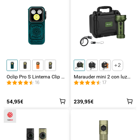
2
Oclip Pro S Linterna Clip 5
Marauder mini 2 con luz
en 1 Luz UV, RGB y
de lateral / foco /
16
17
Magnética
inundación y Rojo
54,95€
239,95€