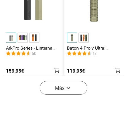
ArkPro Series - Linterna
Baton 4 Pro y Ultra:
EDC de unibody plana con
Linterna Recargable Doble
50
17
múltiples fuentes de luz
Interruptor, hasta 1800lm
159,95€
119,95€
-40%
Más