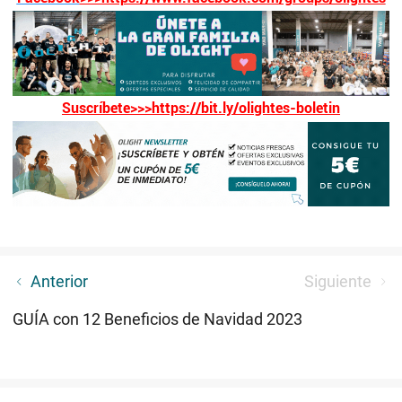
Suscríbete>>>https://bit.ly/olightes-boletin
Descubra Nuestras Top 5 Linternas Favoritas de los
Anterior
Siguiente
O-Fans de 2023
GUÍA con 12 Beneficios de Navidad 2023