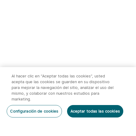
TS004&TS004
Ostation 2 Estación de
Pro:Monocular Térmico，
Carga de Pilas
1
1
50Hz, Zoom 2-8X, WiFi,
Recargables
20% DESC.
32GB, 10h autonomía，
para caza, fauna y
332,00€
169,95€
exploración nocturna al
415,00€
aire libre
Al hacer clic en “Aceptar todas las cookies”, usted
acepta que las cookies se guarden en su dispositivo
para mejorar la navegación del sitio, analizar el uso del
mismo, y colaborar con nuestros estudios para
marketing.
2
Configuración de cookies
Aceptar todas las cookies
O'Pen 3 Bolígrafo
Warrior 3s 2300 Lúmenes
Dejar un Comentario
Multifuncional con Luz de
Linterna Táctica
6
66
120 Lúmenes y Láser
Verde（Clase 1）