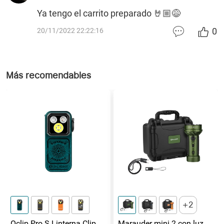
Ya tengo el carrito preparado 🤘🏼😅
0
20/11/2022 22:22:16
Más recomendables
2
Oclip Pro S Linterna Clip 5
Marauder mini 2 con luz