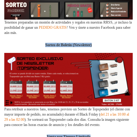
Tenemos preparadas un montón de actividades y regalos en nuestras RRSS, ¡e incluso la
posibilidad de ganar un
PEDIDO GRATIS
! Ven y únete a nuestro Facebook para saber
aún más.
Sorteo de Boletín (Newsletter)
Para retribuir a nuestros fans, tenemos previsto un Sorteo de Topspend
er (el cliente con
mayor importe de pedido, no acumulado) dur
ante el Black Friday (
del 21 a las 10:00 al
29 a las 02:00
). Se sorteará un Topspender cada dos días. Consulta la imagen siguiente
para conocer las horas exactas de anuncio y los detalles del evento.
Venta por Tiempo Limitado