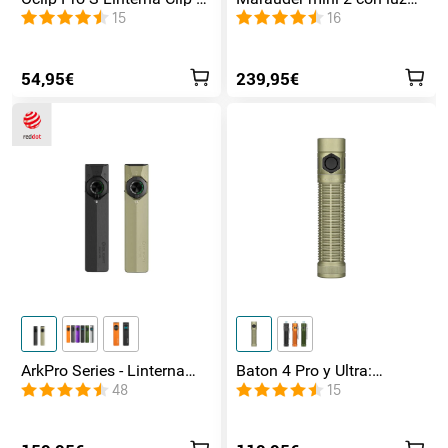
en 1 Luz UV, RGB y
de lateral / foco /
15
16
Magnética
inundación y Rojo
54,95€
239,95€
ArkPro Series - Linterna
Baton 4 Pro y Ultra:
EDC de unibody plana con
Linterna Recargable Doble
48
15
múltiples fuentes de luz
Interruptor, hasta 1800lm