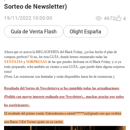
Sorteo de Newsletter)
19/11/2022 10:00:00
4672
4
Guía de Venta Flash
Olight España
Ahora que se acerca la MEGAOFERTA del Black Friday, ¿ya has hecho el plan de
compras perfecto? Si no, lee esta GUÍA, donde hemos enumerado todas las
VENTAJAS
y
SORPRESAS
de las que puedes disfrutar en el Black Friday; y si ya
estás preparado, echa también un vistazo a esta GUÍA, ¡que puede darte alguna sorpresa
extra!
(Nota: Las existencias son limitadas y están disponibles hasta fin de existencias.)
Resultado del Sorteo de Newsletter
ya se ha cumplido todas las actualizaciones
(Pedido con mayor importe realizado por Newsletter)... muchas gracias por todos
los participantes:
El resultado del primer ronda: Enhorabuena a rafaelr*****ez@gmail.com que recibirá
una Baton 3 Kit Verano gratis en su carrito.