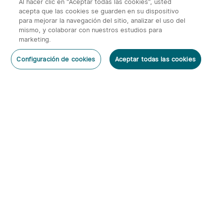
Al hacer clic en “Aceptar todas las cookies”, usted
acepta que las cookies se guarden en su dispositivo
para mejorar la navegación del sitio, analizar el uso del
mismo, y colaborar con nuestros estudios para
marketing.
2
Configuración de cookies
Aceptar todas las cookies
O'Pen 3 Bolígrafo
Warrior 3s 2300 Lúmenes
Dejar un Comentario
Multifuncional con Luz de
Linterna Táctica
6
66
120 Lúmenes y Láser
Verde（Clase 1）
95,95€
143,95€
Suscribirse
Al suscribirte obtienes:
1. Cupón 5€
2. Información anticipada de nuevos productos y descuentos
exclusivos