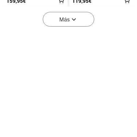
159,95€
119,95€
Más
Olight Seeker Ultra
Prowess Linterna EDC de
Linterna de Alta Potencia
5000 Lúmenes con
2
18
Verde Oliva
lluminación Bidireccional
199,95€
169,95€