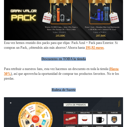
Esta vez hemos reunido dos packs para que elijas: Pack Azul + Pack para Exterior. Si
compras un Pack, ¡obtendrás aún más ahorros! Ahorra hasta
191,92 euros
.
Descuentos en TODA la tienda
Para retribuir a nuestros fans, esta vez hacemos un descuento en toda la tienda (
Hasta
50%
), así que aprovecha la oportunidad de comprar tus productos favoritos. No te los
pierdas.
Ruleta de Suerte