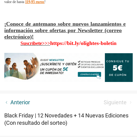
valor de hasta
119,95 euros
!
¡Conoce de antemano sobre nuevos lanzamientos e
información sobre ofertas por Newsletter (correo
electrónico)!
https://bit.ly/olightes-boleti
Suscríbete>>>
n
Marauder Mini - Mini Fiera para Todo
Anterior
Siguiente
Black Friday | 12 Novedades + 14 Nuevas Ediciones
(Con resultado del sorteo)