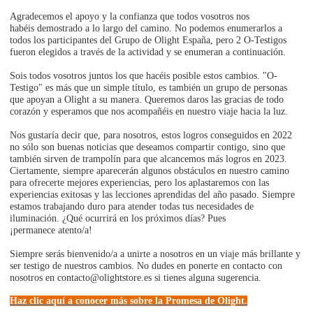
Agradecemos el apoyo y la confianza que todos vosotros nos
habéis demostrado a lo largo del camino. No podemos enumerarlos a
todos los participantes del Grupo de Olight España, pero 2 O-Testigos
fueron elegidos a través de la actividad y se enumeran a continuación.
Sois todos vosotros juntos los que hacéis posible estos cambios. "O-
Testigo" es más que un simple título, es también un grupo de personas
que apoyan a Olight a su manera. Queremos daros las gracias de todo
corazón y esperamos que nos acompañéis en nuestro viaje hacia la luz.
Nos gustaría decir que, para nosotros, estos logros conseguidos en 2022
no sólo son buenas noticias que deseamos compartir contigo, sino que
también sirven de trampolín para que alcancemos más logros en 2023.
Ciertamente, siempre aparecerán algunos obstáculos en nuestro camino
para ofrecerte mejores experiencias, pero los aplastaremos con las
experiencias exitosas y las lecciones aprendidas del año pasado. Siempre
estamos trabajando duro para atender todas tus necesidades de
iluminación. ¿Qué ocurrirá en los próximos días? Pues
¡permanece atento/a!
Siempre serás bienvenido/a a unirte a nosotros en un viaje más brillante y
ser testigo de nuestros cambios. No dudes en ponerte en contacto con
nosotros en contacto@olightstore.es si tienes alguna sugerencia.
Haz clic aquí a conocer más sobre la Promesa de Olight.