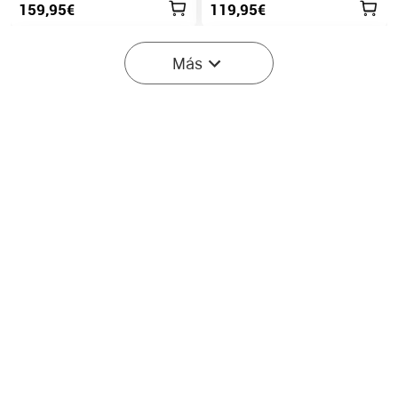
159,95€
119,95€
-40%
Más
Empieza en:
2
(Días)
14
:
57
:
14
Olight Seeker Ultra
Prowess Linterna EDC de
Linterna de Alta Potencia
5000 Lúmenes con
2
18
Verde Oliva
lluminación Bidireccional
40% DESC.
199,95€
101,97€
169,95€
-20%