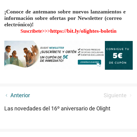
¡Conoce de antemano sobre nuevos lanzamientos e
información sobre ofertas por Newsletter (correo
electrónico)!
https://bit.ly/olightes-boleti
Suscríbete>>>
n
Conocer todos los eventos/beneficios del 16°
Anterior
Siguiente
Aniversario
Las novedades del 16º aniversario de Olight