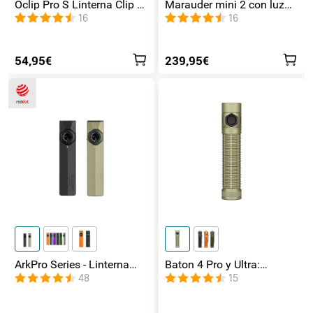
Oclip Pro S Linterna Clip 5
Marauder mini 2 con luz
en 1 Luz UV, RGB y
de lateral / foco /
16
16
Magnética
inundación y Rojo
54,95€
239,95€
ArkPro Series - Linterna
Baton 4 Pro y Ultra:
EDC de unibody plana con
Linterna Recargable Doble
48
15
múltiples fuentes de luz
Interruptor, hasta 1800lm