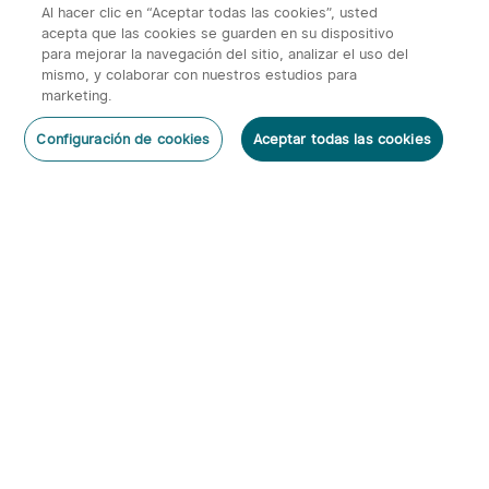
Al hacer clic en “Aceptar todas las cookies”, usted
acepta que las cookies se guarden en su dispositivo
para mejorar la navegación del sitio, analizar el uso del
mismo, y colaborar con nuestros estudios para
marketing.
2
Configuración de cookies
Aceptar todas las cookies
O'Pen 3 Bolígrafo
Warrior 3s 2300 Lúmenes
Dejar un Comentario
Multifuncional con Luz de
Linterna Táctica
6
66
120 Lúmenes y Láser
Verde（Clase 1）
95,95€
143,95€
Suscribirse
Al suscribirte obtienes:
1. Cupón 5€
2. Información anticipada de nuevos productos y descuentos
exclusivos