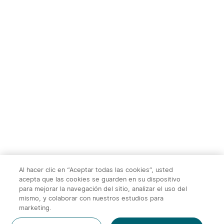
Empieza en:
2
(Días)
17
:
30
:
44
TS004&TS004
Ostation 2 Estación de
Pro:Monocular Térmico，
Carga de Pilas
1
1
50Hz, Zoom 2-8X, WiFi,
Recargables
20% DESC.
32GB, 10h autonomía，
para caza, fauna y
332,00€
169,95€
exploración nocturna al
415,00€
aire libre
Al hacer clic en “Aceptar todas las cookies”, usted
acepta que las cookies se guarden en su dispositivo
para mejorar la navegación del sitio, analizar el uso del
mismo, y colaborar con nuestros estudios para
marketing.
2