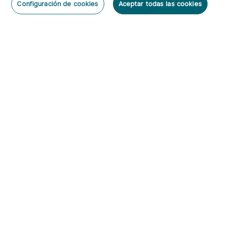
Configuración de cookies
Aceptar todas las cookies
O'Pen 3 Bolígrafo
Warrior 3s 2300 Lúmenes
Dejar un Comentario
Multifuncional con Luz de
Linterna Táctica
6
66
120 Lúmenes y Láser
Verde（Clase 1）
95,95€
143,95€
Suscribirse
Al suscribirte obtienes:
1. Cupón 5€
2. Información anticipada de nuevos productos y descuentos
exclusivos
4
imini 2 Linterna de Llavero
PL X Luz táctica para
50 lúmenes
arma de 1200 lúmenes
87
3
con doble haz