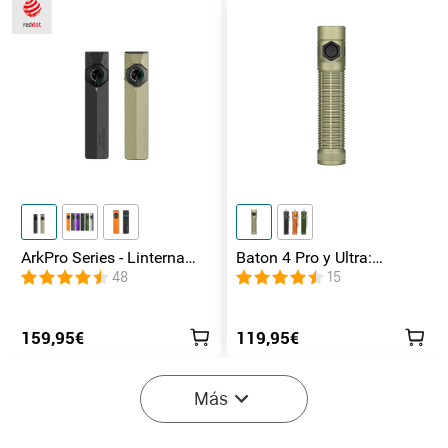
ArkPro Series - Linterna
Baton 4 Pro y Ultra:
EDC de unibody plana con
Linterna Recargable Doble
48
15
múltiples fuentes de luz
Interruptor, hasta 1800lm
159,95€
119,95€
-40%
Más