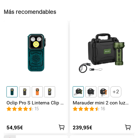
Más recomendables
2
Oclip Pro S Linterna Clip 5
Marauder mini 2 con luz
en 1 Luz UV, RGB y
de lateral / foco /
15
16
Magnética
inundación y Rojo
54,95€
239,95€