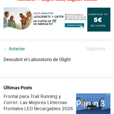
Primera linterna con mando a distancia APP
Anterior
Siguiente
Descubrir el Laboratorio de Olight
Últimas Posts
Frontal para Trail Running y
Correr: Las Mejores Linternas
Frontales LED Recargables 2026