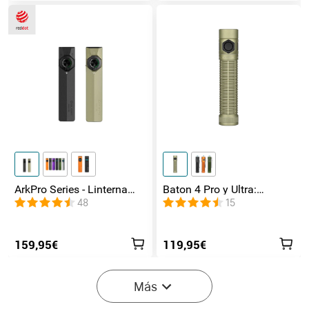
ArkPro Series - Linterna
Baton 4 Pro y Ultra:
EDC de unibody plana con
Linterna Recargable Doble
48
15
múltiples fuentes de luz
Interruptor, hasta 1800lm
159,95€
119,95€
Más