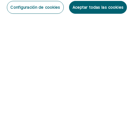
2
Configuración de cookies
Aceptar todas las cookies
O'Pen 3 Bolígrafo
Warrior 3s 2300 Lúmenes
Dejar un Comentario
Multifuncional con Luz de
Linterna Táctica
6
66
120 Lúmenes y Láser
Verde（Clase 1）
95,95€
143,95€
Suscribirse
Al suscribirte obtienes:
1. Cupón 5€
2. Información anticipada de nuevos productos y descuentos
exclusivos
4
imini 2 Linterna de Llavero
PL X Luz táctica para
50 lúmenes
arma de 1200 lúmenes
87
3