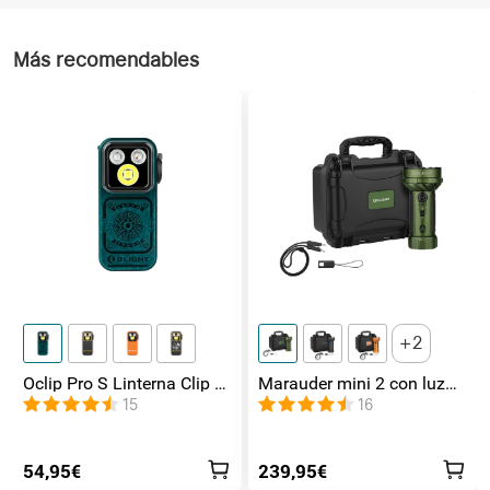
Más recomendables
2
Oclip Pro S Linterna Clip 5
Marauder mini 2 con luz
en 1 Luz UV, RGB y
de lateral / foco /
15
16
Magnética
inundación y Rojo
54,95€
239,95€