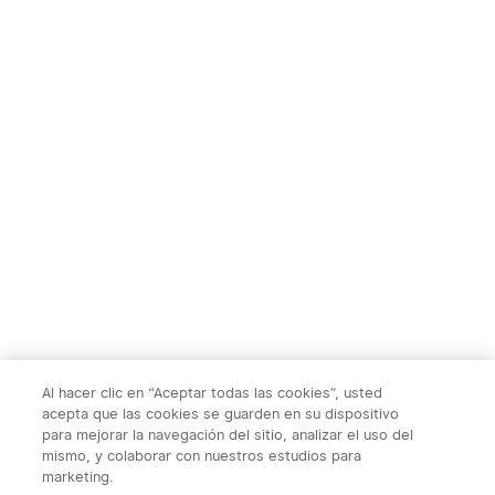
TS004&TS004
Ostation 2 Estación de
Pro:Monocular Térmico，
Carga de Pilas
1
1
50Hz, Zoom 2-8X, WiFi,
Recargables
32GB, 10h autonomía，
para caza, fauna y
415,00€
169,95€
exploración nocturna al
aire libre
Al hacer clic en “Aceptar todas las cookies”, usted
acepta que las cookies se guarden en su dispositivo
para mejorar la navegación del sitio, analizar el uso del
mismo, y colaborar con nuestros estudios para
marketing.