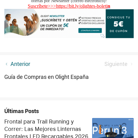
ofertas por Newsletter (correo electrónico)!
Suscríbete>>>
https://bit.ly/olightes-boleti
n
Guía para Disfrutar de las Ofertas de Verano en Julio
Anterior
Siguiente
Guía de Compras en Olight España
Últimas Posts
Frontal para Trail Running y
Correr: Las Mejores Linternas
Frontales LED Recargables 2026