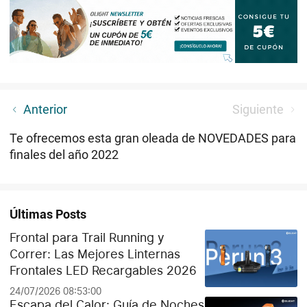
Ho Ho Ho, ¿qué te parece ganar hoy un regalo de O-
Anterior
Siguiente
Santa? (¡SORTEO!)
Te ofrecemos esta gran oleada de NOVEDADES para
finales del año 2022
Últimas Posts
Frontal para Trail Running y
Correr: Las Mejores Linternas
Frontales LED Recargables 2026
24/07/2026 08:53:00
Escapa del Calor: Guía de Noches