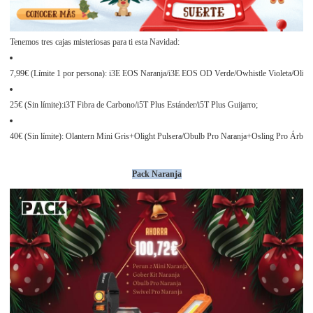
Tenemos tres cajas misteriosas para ti esta Navidad:
7,99€ (Límite 1 por persona): i3E EOS Naranja/i3E EOS OD Verde/Owhistle Violeta/Olight
25€ (Sin límite):i3T Fibra de Carbono/i5T Plus Estánder/i5T Plus Guijarro;
40€ (Sin límite): Olantern Mini Gris+Olight Pulsera/Obulb Pro Naranja+Osling Pro Ár
Pack Naranja