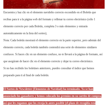
Encuentra y haz clic en el elemento navideño correcto escondido en el Boletín que
recibas para ir a la página web del formato y rellenar tu correo electrónico (sólo 1
elemento correcto por cada Boletín, completa 3 o más elementos y entrarás
automáticamente en la lista del sorteo);
Nota: Cada boletín mostrará el elemento correcto en la parte superior, pero además del
elemento correcto, cada boletín también contendrá una serie de elementos similares
confusos. Si haces clic en un elemento confuso, no te llevará a la página de formato, así
que asegúrate de hacer clic en el elemento correcto y dejar tu correo electrónico.
Si no has recibido los boletines anteriores, puedes consultar el índice que hemos
preparado para ti al final de cada boletín.
El Sorteo de Newsletter (Elementos de Navidad) ha terminado. Ya se han
anunciado los ganadores y hemos colocado los premios en su carrito de compra,
así que les rogamos que los recoja lo antes posible (el plazo de recogida está