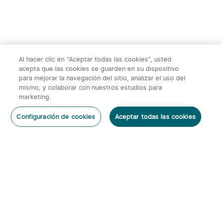
Al hacer clic en “Aceptar todas las cookies”, usted
acepta que las cookies se guarden en su dispositivo
para mejorar la navegación del sitio, analizar el uso del
mismo, y colaborar con nuestros estudios para
marketing.
2
Configuración de cookies
Aceptar todas las cookies
O'Pen 3 Bolígrafo
Warrior 3s 2300 Lúmenes
Dejar un Comentario
Multifuncional con Luz de
Linterna Táctica
6
66
120 Lúmenes y Láser
Verde（Clase 1）
95,95€
143,95€
Suscribirse
Al suscribirte obtienes: