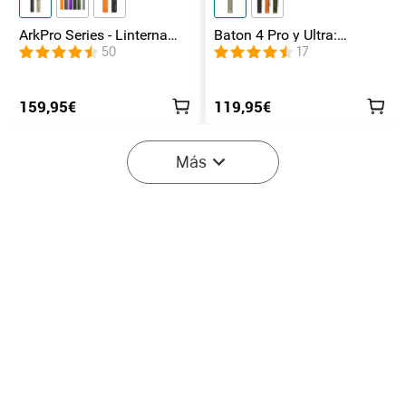
ArkPro Series - Linterna
Baton 4 Pro y Ultra:
EDC de unibody plana con
Linterna Recargable Doble
50
17
múltiples fuentes de luz
Interruptor, hasta 1800lm
159,95€
119,95€
-40%
Más
Empieza en:
2
(Días)
01
:
05
:
07
Olight Seeker Ultra
Prowess Linterna EDC de
Linterna de Alta Potencia
5000 Lúmenes con
2
18
Verde Oliva
lluminación Bidireccional