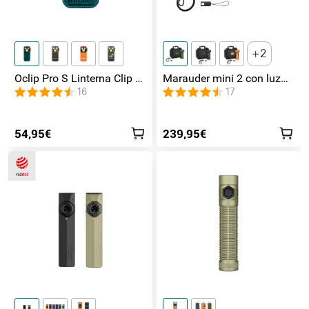
2
Oclip Pro S Linterna Clip 5
Marauder mini 2 con luz
en 1 Luz UV, RGB y
de lateral / foco /
16
17
Magnética
inundación y Rojo
54,95€
239,95€