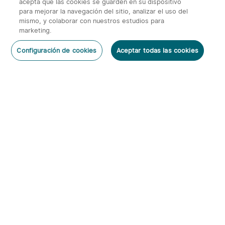
acepta que las cookies se guarden en su dispositivo
para mejorar la navegación del sitio, analizar el uso del
mismo, y colaborar con nuestros estudios para
marketing.
2
Configuración de cookies
Aceptar todas las cookies
O'Pen 3 Bolígrafo
Warrior 3s 2300 Lúmenes
Dejar un Comentario
Multifuncional con Luz de
Linterna Táctica
6
66
120 Lúmenes y Láser
Verde（Clase 1）
95,95€
143,95€
Suscribirse
Al suscribirte obtienes:
1. Cupón 5€
2. Información anticipada de nuevos productos y descuentos
exclusivos