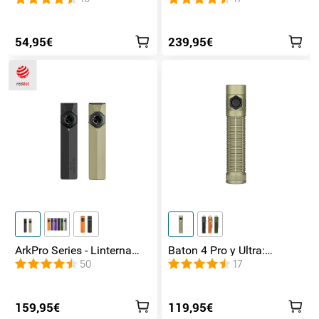
Magnética
inundación y Rojo
54,95€
239,95€
ArkPro Series - Linterna
Baton 4 Pro y Ultra:
EDC de unibody plana con
Linterna Recargable Doble
50
17
múltiples fuentes de luz
Interruptor, hasta 1800lm
159,95€
119,95€