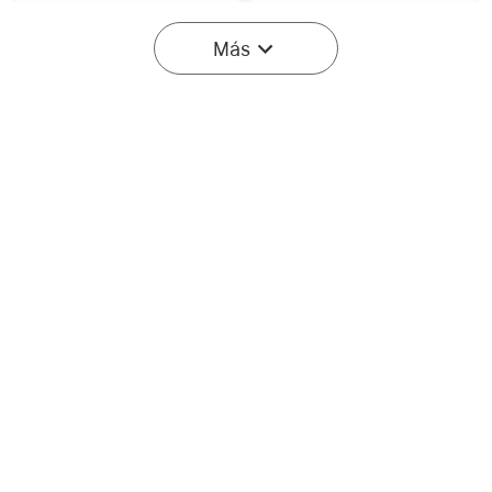
-40%
Más
Empieza en:
1
(Días)
19
:
41
:
44
Olight Seeker Ultra
Prowess Linterna EDC de
Linterna de Alta Potencia
5000 Lúmenes con
2
18
Verde Oliva
lluminación Bidireccional
40% DESC.
199,95€
101,97€
169,95€
-20%