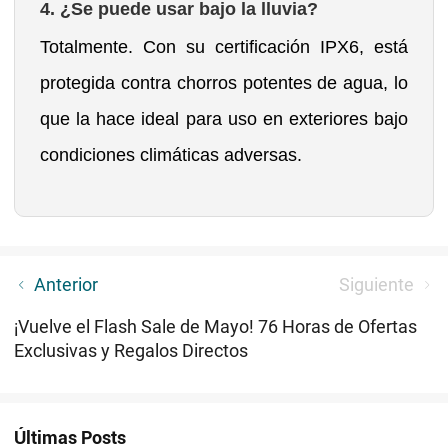
4. ¿Se puede usar bajo la lluvia?
Totalmente. Con su certificación IPX6, está
protegida contra chorros potentes de agua, lo
que la hace ideal para uso en exteriores bajo
condiciones climáticas adversas.
Guía de compra definitiva para las Rebajas de
Anterior
Siguiente
Verano Olight 2026
¡Vuelve el Flash Sale de Mayo! 76 Horas de Ofertas
Exclusivas y Regalos Directos
Últimas Posts