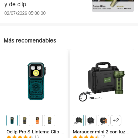
y de clip
02/07/2026 05:00:00
Más recomendables
2
Oclip Pro S Linterna Clip 5
Marauder mini 2 con luz
en 1 Luz UV, RGB y
de lateral / foco /
16
17