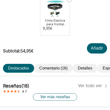
Cinta Elastica
para frontal
Oclip
9,95€
Añadir
Subtotal
:
54,95€
Destacados
Comentario (16)
Detalles
Esp
Reseñas
(
16
)
Ver todo ver
4.7
Ver más reseñas