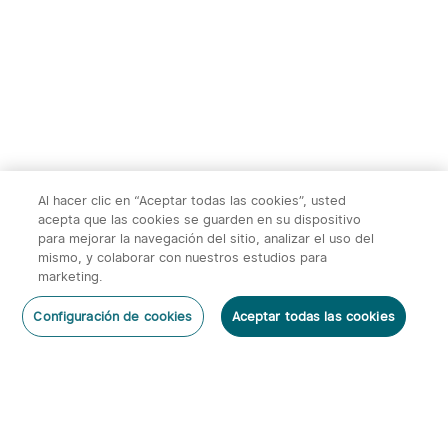
Al hacer clic en “Aceptar todas las cookies”, usted
acepta que las cookies se guarden en su dispositivo
2
4
para mejorar la navegación del sitio, analizar el uso del
mismo, y colaborar con nuestros estudios para
Warrior 3s 2300 Lúmenes
imini 2 Linterna de Llavero
marketing.
Linterna Táctica
50 lúmenes
66
87
Artefacto Hundido
x
1
54,95€
Oclip Pro S Linterna Clip 5 en 1 Luz
Configuración de cookies
Aceptar todas las cookies
UV, RGB y Magnética
143,95€
31,95€
Añadir al carrito
Comprar Ahora
54,95€