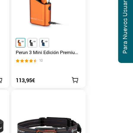
Para Nuevos Usuarios
Perun 3 Mini Edición Premium
(Linterna de cabeza de 1250
10
Lúmenes)
113,95€