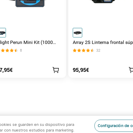
light Perun Mini Kit (1000
Array 2S Linterna frontal súp
úmenes Linterna de Cabeza)
brillante con luz de inundaci
8
32
y de foco
7,95€
95,95€
cookies se guarden en su dispositivo para
Configuración de 
orar con nuestros estudios para marketing.