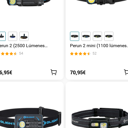
erun 2 (2500 Lúmenes
Perun 2 mini (1100 lúmenes
interna de Cabeza)
linterna frontal luz roja y
54
52
blanca)
6,95€
70,95€