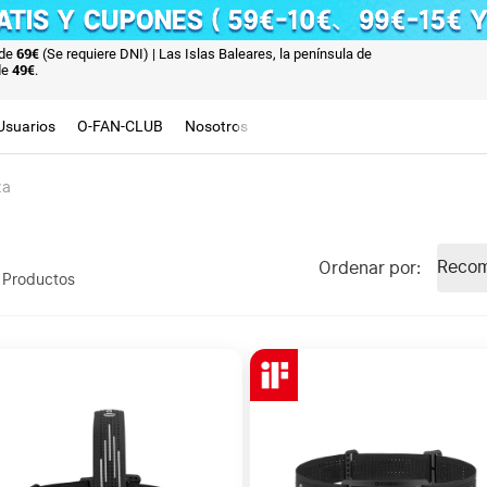
sde
69€
(Se requiere DNI)
| Las Islas Baleares, la península de
de
49€
.
Usuarios
O-FAN-CLUB
Nosotros
za
Recom
Ordenar por
:
Productos