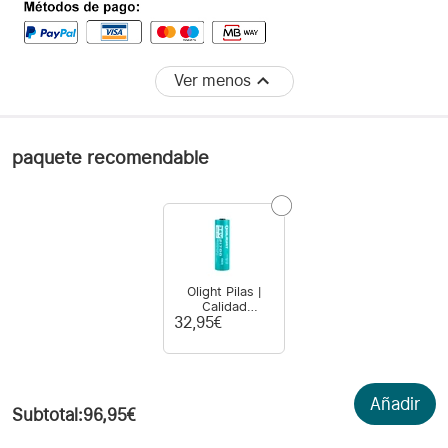
Ver menos
paquete recomendable
Olight Pilas |
Calidad
Garantizada
32,95€
Añadir
Subtotal
:
96,95€