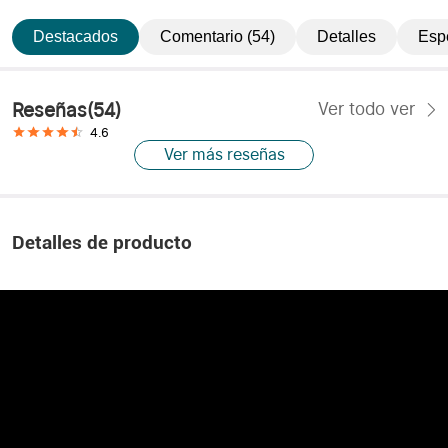
Destacados
Comentario (54)
Detalles
Esp
Reseñas
(
54
)
Ver todo ver
4.6
Ver más reseñas
Detalles de producto