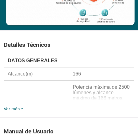
Detalles Técnicos
DATOS GENERALES
Alcance(m)
166
Potencia máxima de 2500 
lúmenes y alcance 
máximo de 166 metros. 
Cuerpo de aleación de 
Ver más
aluminio con nuevo 
diseño moleteado para un 
estilo y un agarre 
mejorado Interruptor de 
Caracteríaticas Únicas
Manual de Usuario
cabeza de silicona para 
una operación 