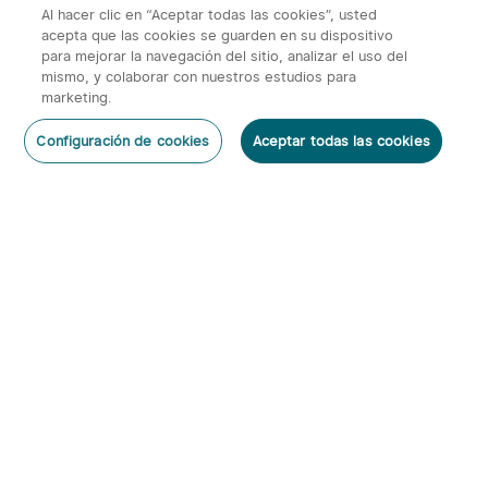
Al hacer clic en “Aceptar todas las cookies”, usted
acepta que las cookies se guarden en su dispositivo
para mejorar la navegación del sitio, analizar el uso del
mismo, y colaborar con nuestros estudios para
marketing.
Negro
x
1
96,95€
Perun 2 (2500 Lúmenes Linterna
Configuración de cookies
Aceptar todas las cookies
de Cabeza)
Añadir al carrito
Comprar Ahora
96,95€
Color：
Negro
Suscribirse
Al suscribirte obtienes: