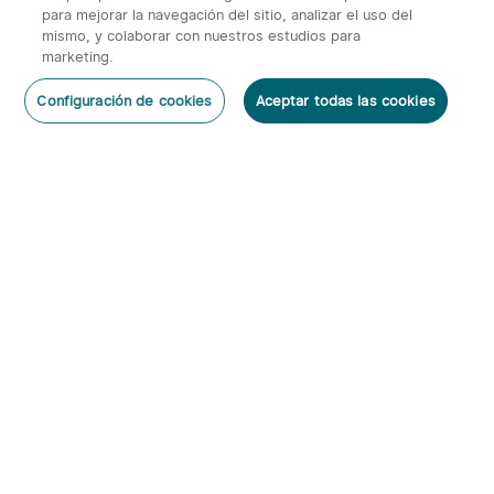
para mejorar la navegación del sitio, analizar el uso del
mismo, y colaborar con nuestros estudios para
marketing.
2
Configuración de cookies
Aceptar todas las cookies
O'Pen 3 Bolígrafo
Warrior 3s 2300 Lúmenes
Dejar un Comentario
Multifuncional con Luz de
Linterna Táctica
6
66
120 Lúmenes y Láser
Verde（Clase 1）
95,95€
143,95€
Suscribirse
Al suscribirte obtienes:
1. Cupón 5€
2. Información anticipada de nuevos productos y descuentos
exclusivos