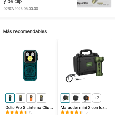
y de clip
02/07/2026 05:00:00
Más recomendables
2
Oclip Pro S Linterna Clip 5
Marauder mini 2 con luz
en 1 Luz UV, RGB y
de lateral / foco /
15
16