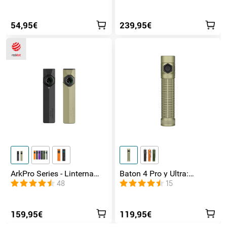
Magnética
inundación y Rojo
54,95€
239,95€
ArkPro Series - Linterna
Baton 4 Pro y Ultra:
EDC de unibody plana con
Linterna Recargable Doble
48
15
múltiples fuentes de luz
Interruptor, hasta 1800lm
159,95€
119,95€