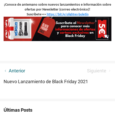
¡
Conoce de antemano sobre nuevos lanzamientos e información sobre
ofertas por Newsletter (correo electrónico)!
Suscríbete>>>
https://bit.ly/olightes-boletin
Líder de Táctica - Warrior X 3
Anterior
Siguiente
Nuevo Lanzamiento de Black Friday 2021
Últimas Posts