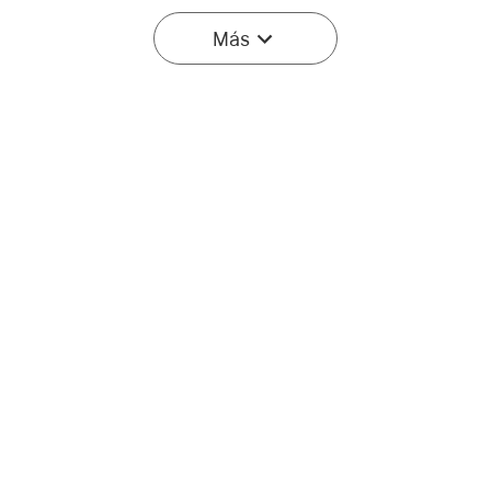
Más
Olight Seeker Ultra
Prowess Linterna EDC de
Linterna de Alta Potencia
5000 Lúmenes con
2
18
Verde Oliva
lluminación Bidireccional
199,95€
169,95€