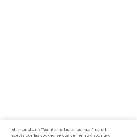
TS004&TS004
Ostation 2 Estación de
Pro:Monocular Térmico，
Carga de Pilas
1
1
50Hz, Zoom 2-8X, WiFi,
Recargables
32GB, 10h autonomía，
para caza, fauna y
415,00€
169,95€
exploración nocturna al
aire libre
Al hacer clic en “Aceptar todas las cookies”, usted
acepta que las cookies se guarden en su dispositivo