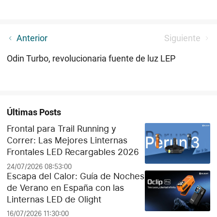
Warrior mini 2-perfecta para ti que nunca te detienes
Anterior
Siguiente
en la carretera
Odin Turbo, revolucionaria fuente de luz LEP
Últimas Posts
Frontal para Trail Running y
Correr: Las Mejores Linternas
Frontales LED Recargables 2026
24/07/2026 08:53:00
Escapa del Calor: Guía de Noches
de Verano en España con las
Linternas LED de Olight
16/07/2026 11:30:00