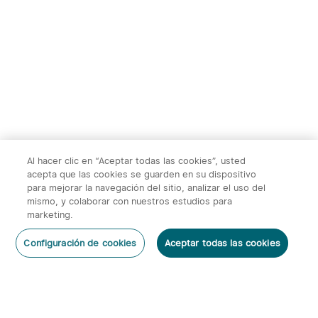
Pro:Monocular Térmico，
Carga de Pilas
1
1
50Hz, Zoom 2-8X, WiFi,
Recargables
32GB, 10h autonomía，
para caza, fauna y
415,00€
169,95€
exploración nocturna al
aire libre
Al hacer clic en “Aceptar todas las cookies”, usted
acepta que las cookies se guarden en su dispositivo
para mejorar la navegación del sitio, analizar el uso del
mismo, y colaborar con nuestros estudios para
marketing.
2
Configuración de cookies
Aceptar todas las cookies
O'Pen 3 Bolígrafo
Warrior 3s 2300 Lúmenes
Dejar un Comentario
Multifuncional con Luz de
Linterna Táctica
6
66
120 Lúmenes y Láser
Verde（Clase 1）
95,95€
143,95€