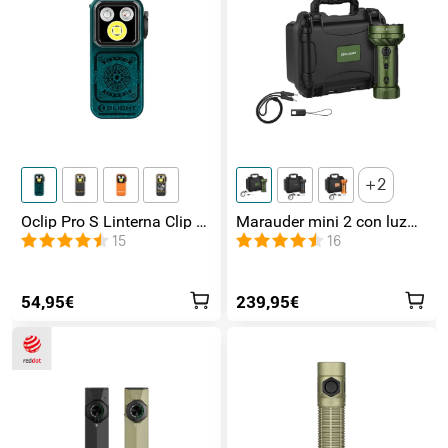
2
Oclip Pro S Linterna Clip 5
Marauder mini 2 con luz
en 1 Luz UV, RGB y
de lateral / foco /
15
16
Magnética
inundación y Rojo
54,95€
239,95€