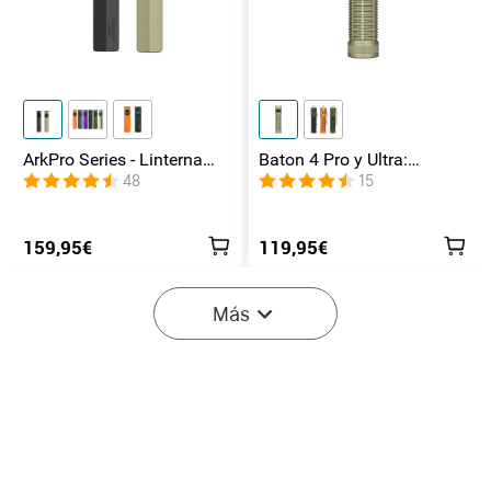
ArkPro Series - Linterna
Baton 4 Pro y Ultra:
EDC de unibody plana con
Linterna Recargable Doble
48
15
múltiples fuentes de luz
Interruptor, hasta 1800lm
159,95€
119,95€
Más