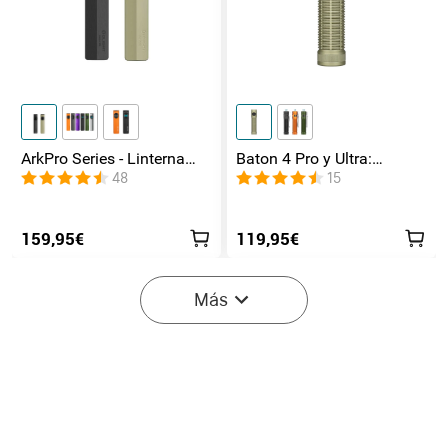
ArkPro Series - Linterna
Baton 4 Pro y Ultra:
EDC de unibody plana con
Linterna Recargable Doble
48
15
múltiples fuentes de luz
Interruptor, hasta 1800lm
159,95€
119,95€
Más