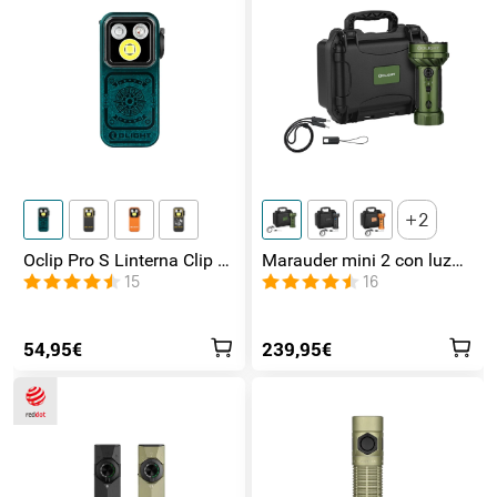
2
Oclip Pro S Linterna Clip 5
Marauder mini 2 con luz
en 1 Luz UV, RGB y
de lateral / foco /
15
16
Magnética
inundación y Rojo
54,95€
239,95€