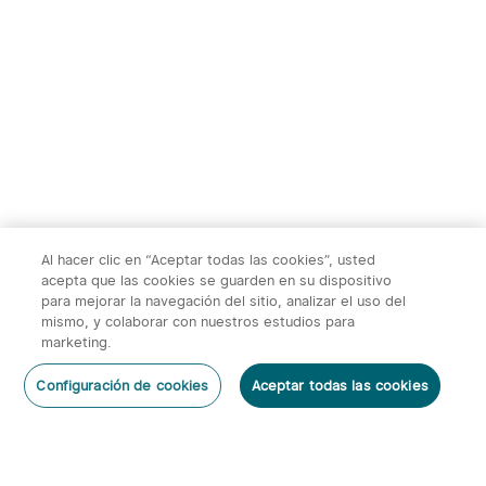
TS004&TS004
Ostation 2 Estación de
Pro:Monocular Térmico，
Carga de Pilas
1
1
50Hz, Zoom 2-8X, WiFi,
Recargables
32GB, 10h autonomía，
para caza, fauna y
415,00€
169,95€
exploración nocturna al
aire libre
Al hacer clic en “Aceptar todas las cookies”, usted
acepta que las cookies se guarden en su dispositivo
para mejorar la navegación del sitio, analizar el uso del
mismo, y colaborar con nuestros estudios para
marketing.
2
Configuración de cookies
Aceptar todas las cookies
O'Pen 3 Bolígrafo
Warrior 3s 2300 Lúmenes
Dejar un Comentario
Multifuncional con Luz de
Linterna Táctica
6
66
120 Lúmenes y Láser
Verde（Clase 1）