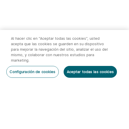
Al hacer clic en “Aceptar todas las cookies”, usted
acepta que las cookies se guarden en su dispositivo
para mejorar la navegación del sitio, analizar el uso del
mismo, y colaborar con nuestros estudios para
marketing.
2
Configuración de cookies
Aceptar todas las cookies
O'Pen 3 Bolígrafo
Warrior 3s 2300 Lúmenes
Dejar un Comentario
Multifuncional con Luz de
Linterna Táctica
6
66
120 Lúmenes y Láser
Verde（Clase 1）
95,95€
143,95€
Suscribirse
Al suscribirte obtienes: