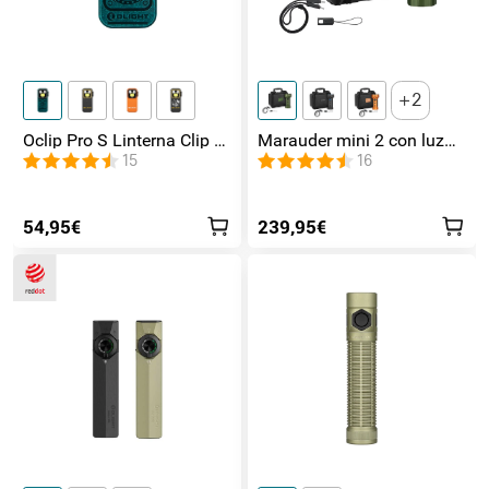
2
Oclip Pro S Linterna Clip 5
Marauder mini 2 con luz
en 1 Luz UV, RGB y
de lateral / foco /
15
16
Magnética
inundación y Rojo
54,95€
239,95€