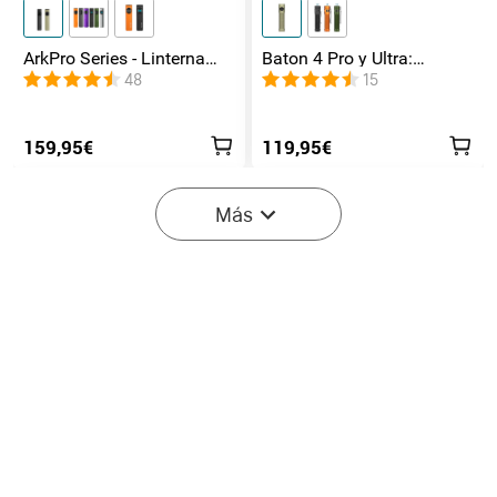
ArkPro Series - Linterna
Baton 4 Pro y Ultra:
EDC de unibody plana con
Linterna Recargable Doble
48
15
múltiples fuentes de luz
Interruptor, hasta 1800lm
159,95€
119,95€
-40%
Más
Empieza en:
2
(Días)
19
:
35
:
28
Olight Seeker Ultra
Prowess Linterna EDC de
Linterna de Alta Potencia
5000 Lúmenes con
2
18