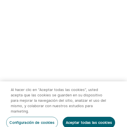
TS004&TS004
Ostation 2 Estación de
Pro:Monocular Térmico，
Carga de Pilas
1
1
50Hz, Zoom 2-8X, WiFi,
Recargables
32GB, 10h autonomía，
para caza, fauna y
415,00€
169,95€
exploración nocturna al
aire libre
Al hacer clic en “Aceptar todas las cookies”, usted
acepta que las cookies se guarden en su dispositivo
para mejorar la navegación del sitio, analizar el uso del
mismo, y colaborar con nuestros estudios para
marketing.
2
Configuración de cookies
Aceptar todas las cookies