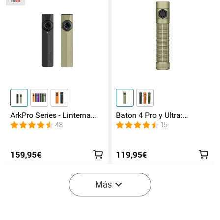
ArkPro Series - Linterna
Baton 4 Pro y Ultra:
EDC de unibody plana con
Linterna Recargable Doble
48
15
múltiples fuentes de luz
Interruptor, hasta 1800lm
159,95€
119,95€
Más