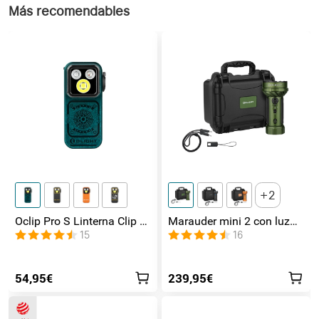
Más recomendables
2
Oclip Pro S Linterna Clip 5
Marauder mini 2 con luz
en 1 Luz UV, RGB y
de lateral / foco /
15
16
Magnética
inundación y Rojo
54,95€
239,95€