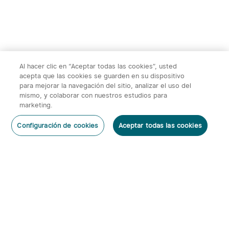
Al hacer clic en “Aceptar todas las cookies”, usted
acepta que las cookies se guarden en su dispositivo
para mejorar la navegación del sitio, analizar el uso del
mismo, y colaborar con nuestros estudios para
marketing.
2
Configuración de cookies
Aceptar todas las cookies
O'Pen 3 Bolígrafo
Warrior 3s 2300 Lúmenes
Dejar un Comentario
Multifuncional con Luz de
Linterna Táctica
6
66
120 Lúmenes y Láser
Verde（Clase 1）
95,95€
143,95€
Suscribirse
Al suscribirte obtienes: