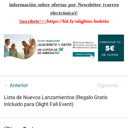
información sobre ofertas por Newsletter (correo
electrónico)!
https://bit.ly/olightes-boleti
Suscríbete>>>
n
Pionero en Estilo: Linterna Potente con nuevo
Anterior
Siguiente
material O-Aluminio
Lista de Nuevos Lanzamientos (Regalo Gratis
Inlcluido para Olight Fall Event)