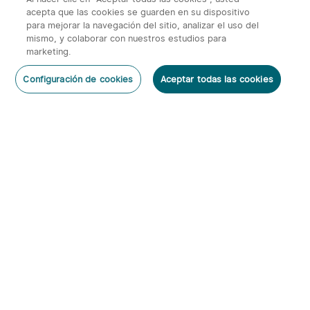
acepta que las cookies se guarden en su dispositivo
para mejorar la navegación del sitio, analizar el uso del
mismo, y colaborar con nuestros estudios para
marketing.
2
Configuración de cookies
Aceptar todas las cookies
O'Pen 3 Bolígrafo
Warrior 3s 2300 Lúmenes
Dejar un Comentario
Multifuncional con Luz de
Linterna Táctica
6
66
120 Lúmenes y Láser
Verde（Clase 1）
95,95€
143,95€
Suscribirse
Al suscribirte obtienes:
1. Cupón 5€
2. Información anticipada de nuevos productos y descuentos
exclusivos