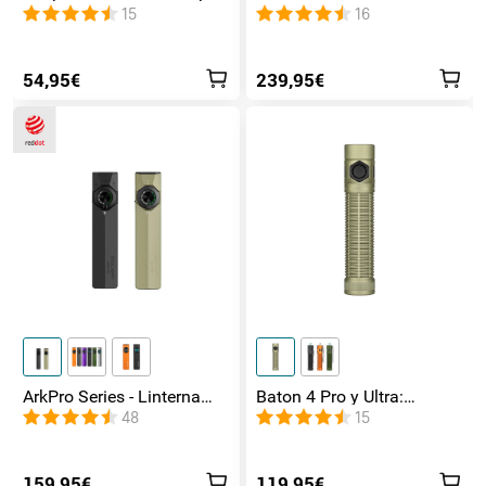
en 1 Luz UV, RGB y
de lateral / foco /
15
16
Magnética
inundación y Rojo
54,95€
239,95€
ArkPro Series - Linterna
Baton 4 Pro y Ultra:
EDC de unibody plana con
Linterna Recargable Doble
48
15
múltiples fuentes de luz
Interruptor, hasta 1800lm
159,95€
119,95€