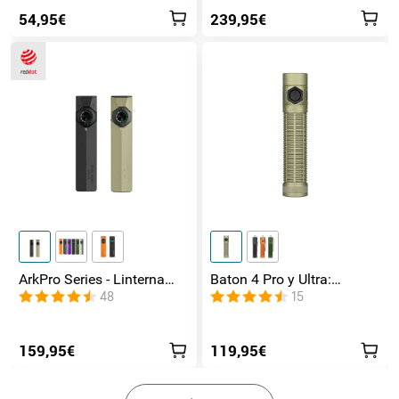
54,95€
239,95€
ArkPro Series - Linterna
Baton 4 Pro y Ultra:
EDC de unibody plana con
Linterna Recargable Doble
48
15
múltiples fuentes de luz
Interruptor, hasta 1800lm
159,95€
119,95€