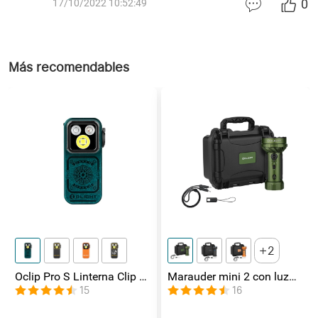
0
17/10/2022 10:52:49
Más recomendables
2
Oclip Pro S Linterna Clip 5
Marauder mini 2 con luz
en 1 Luz UV, RGB y
de lateral / foco /
15
16
Magnética
inundación y Rojo