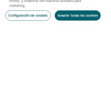
mismo, y colaborar con nuestros estudios para
marketing.
2
Configuración de cookies
Aceptar todas las cookies
O'Pen 3 Bolígrafo
Warrior 3s 2300 Lúmenes
Dejar un Comentario
Multifuncional con Luz de
Linterna Táctica
6
66
120 Lúmenes y Láser
Verde（Clase 1）
95,95€
143,95€
Suscribirse
Al suscribirte obtienes:
1. Cupón 5€
2. Información anticipada de nuevos productos y descuentos
exclusivos
4