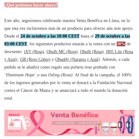
¿Qué podemos hacer ahora?
Este año, seguiremos celebrando nuestra Venta Benéfica en Línea, en la
que esta vez incluiremos más de un producto para ofrecer aún más apoyo.
Desde el
24 de octubre a las 10:00 CEST
hasta el
29 de octubre a las
03:00 CEST
, los siguientes productos estarán a la venta con un
30%
de
descuento:
iXV (Rosa)
,
Obulb MC (Roja)
,
Obulb (Rosa)
,
H05 Lite (Rosa
y Azul)
,
i5R (Rojo Cobre)
y
Obuddy (Naranja y Azul)
. Además, a cada
pedido se le añadirá como regalo una
pulsera rosa grabada con
¨
Illuminate Hope
¨ o una
Osling (Rosa)
. Al final de la campaña, el 100%
de los ingresos generados por la venta se donará a la Fundación Nacional
contra el Cáncer de Mama y se anunciará a todo el mundo la donación
total.