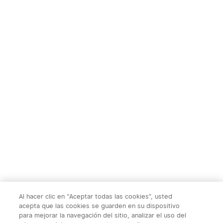
TS004&TS004
Ostation 2 Estación de
Pro:Monocular Térmico，
Carga de Pilas
1
1
50Hz, Zoom 2-8X, WiFi,
Recargables
32GB, 10h autonomía，
para caza, fauna y
415,00€
169,95€
exploración nocturna al
aire libre
Al hacer clic en “Aceptar todas las cookies”, usted
acepta que las cookies se guarden en su dispositivo
para mejorar la navegación del sitio, analizar el uso del