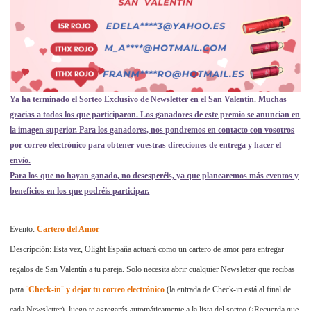
Ya ha terminado el Sorteo Exclusivo de Newsletter en el San Valentín. Muchas
gracias a todos los que participaron. Los ganadores de este premio se anuncian en
la imagen superior. Para los ganadores, nos pondremos en contacto con vosotros
por correo electrónico para obtener vuestras direcciones de entrega y hacer el
envío.
Para los que no hayan ganado, no desesperéis, ya que planearemos más eventos y
beneficios en los que podréis participar.
Evento:
Cartero del Amor
Descripción: Esta vez, Olight España actuará como un cartero de amor para entregar
regalos de San Valentín a tu pareja. Solo necesita abrir cualquier Newsletter que recibas
para
¨Check-in¨ y dejar tu correo electrónico
(la entrada de Check-in está al final de
cada Newsletter), luego te agregarás automáticamente a la lista del sorteo (¡Recuerda que