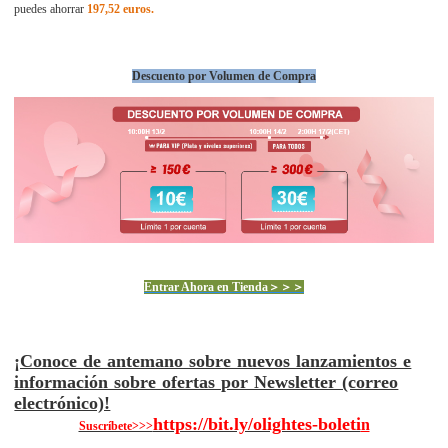
puedes ahorrar
197,52 euros.
Descuento por Volumen de Compra
Entrar Ahora en Tienda＞＞＞
¡Conoce de antemano sobre nuevos lanzamientos e
información sobre ofertas por Newsletter (correo
electrónico)!
https://bit.ly/olightes-boleti
n
Suscríbete>>>