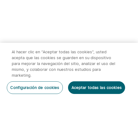
para caza, fauna y
415,00€
169,95€
exploración nocturna al
aire libre
Al hacer clic en “Aceptar todas las cookies”, usted
acepta que las cookies se guarden en su dispositivo
para mejorar la navegación del sitio, analizar el uso del
mismo, y colaborar con nuestros estudios para
marketing.
2
Configuración de cookies
Aceptar todas las cookies
O'Pen 3 Bolígrafo
Warrior 3s 2300 Lúmenes
Dejar un Comentario
Multifuncional con Luz de
Linterna Táctica
6
66
120 Lúmenes y Láser
Verde（Clase 1）
95,95€
143,95€
Suscribirse