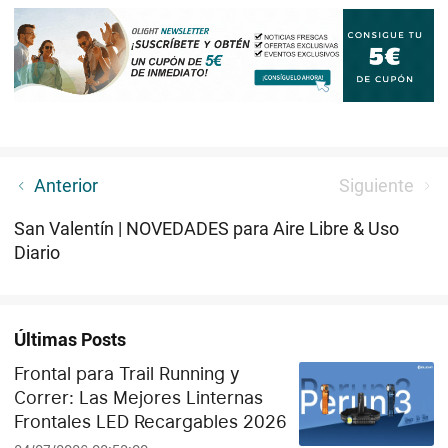
¿Qué hay en tu mochila para escalada/senderismo?
Anterior
Siguiente
San Valentín | NOVEDADES para Aire Libre & Uso
Diario
Últimas Posts
Frontal para Trail Running y
Correr: Las Mejores Linternas
Frontales LED Recargables 2026