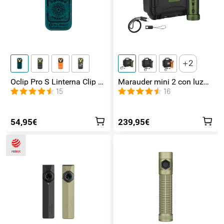
2
Oclip Pro S Linterna Clip 5
Marauder mini 2 con luz
en 1 Luz UV, RGB y
de lateral / foco /
15
16
Magnética
inundación y Rojo
54,95€
239,95€