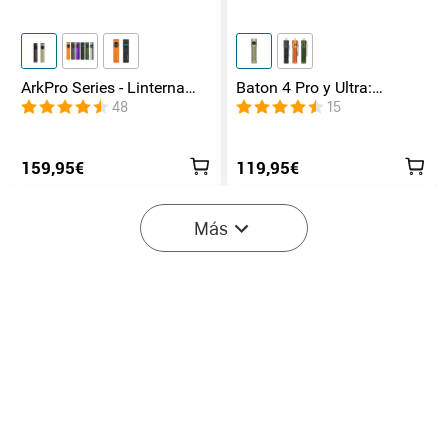
ArkPro Series - Linterna
Baton 4 Pro y Ultra:
EDC de unibody plana con
Linterna Recargable Doble
48
15
múltiples fuentes de luz
Interruptor, hasta 1800lm
159,95€
119,95€
Más