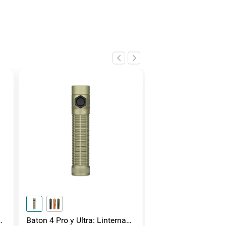
Baton 4 Pro y Ultra: Linterna
Olight Seeker Ultra 