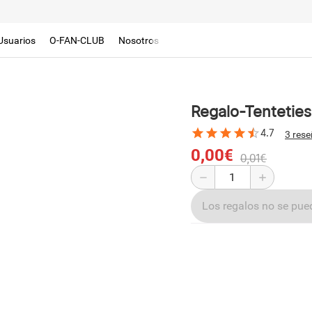
Usuarios
O-FAN-CLUB
Nosotros
Regalo-Tentetie
4.7
3 res
0,00€
0,01€
Los regalos no se pu