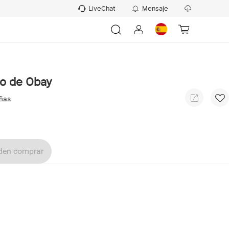
LiveChat
Mensaje
so de Obay
eñas
eden comprar