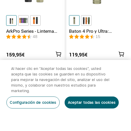
ArkPro Series - Linterna
Baton 4 Pro y Ultra:
EDC de unibody plana con
Linterna Recargable Doble
48
15
múltiples fuentes de luz
Interruptor, hasta 1800lm
159,95€
119,95€
Al hacer clic en “Aceptar todas las cookies”, usted
-40%
Más
acepta que las cookies se guarden en su dispositivo
para mejorar la navegación del sitio, analizar el uso del
mismo, y colaborar con nuestros estudios para
marketing.
x
1
35,95€
Olight Adaptador de Riel Picatinny
Configuración de cookies
Aceptar todas las cookies
(para Odin Mini y Odin)
Añadir al carrito
Comprar Ahora
35,95€
Empieza en:
2
(Días)
16
:
00
:
32