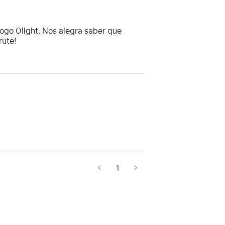
logo Olight. Nos alegra saber que
rute!
1