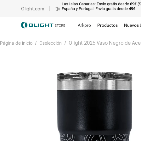
Las Islas Canarias: Envío gratis desde
69€
(
Olight.com
España y Portugal: Envío gratis desde
49€
.
Arkpro
Productos
Nuevos 
/
/
Olight 2025 Vaso Negro de Ace
Página de inicio
Oselección