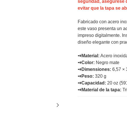
seguridad, asegúrese de
evitar que la tapa se a
Fabricado con acero inoxi
este vaso presenta un ac
impreso digitalmente. In
diseño elegante con prac
➺Material:
Acero inoxidab
➺Color:
Negro mate
➺Dimensiones:
6,57 × 
➺Peso:
320 g
➺Capacidad:
20 oz (59
➺Material de la tapa:
Tr