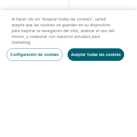
29,95€
Al hacer clic en “Aceptar todas las cookies”, usted
acepta que las cookies se guarden en su dispositivo
para mejorar la navegación del sitio, analizar el uso del
FINAL DE PAGINA~
mismo, y colaborar con nuestros estudios para
marketing.
Negro
x
1
11,95€
ORefill Recambios para serie O'Pen
Configuración de cookies
Aceptar todas las cookies
11,95€
Añadir al carrito
Comprar Ahora
Color：
Negro