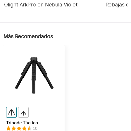
Olight ArkPro en Nebula Violet
Rebajas d
Más Recomendados
Trípode Táctico
10