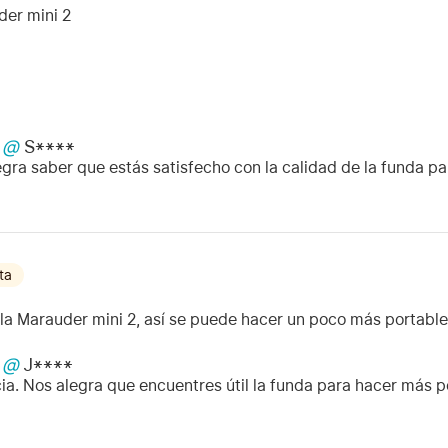
der mini 2
@
S****
egra saber que estás satisfecho con la calidad de la funda pa
ta
la Marauder mini 2, así se puede hacer un poco más portable 
@
J****
a. Nos alegra que encuentres útil la funda para hacer más po