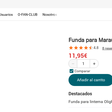
Usuarios
O-FAN-CLUB
Nosotros
Funda para Marau
4.8
8 res
11,95€
Comparar
Añadir al carrito
Destacados
Funda para linterna Olig