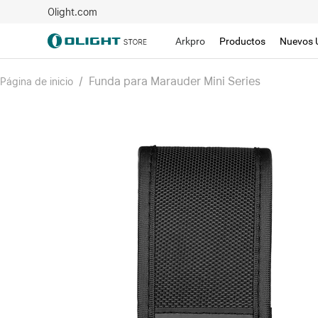
Olight.com
Arkpro
Productos
Nuevos 
/
Funda para Marauder Mini Series
Página de inicio