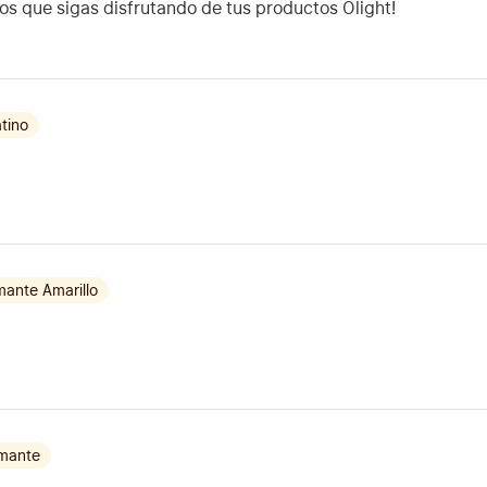
s que sigas disfrutando de tus productos Olight!
atino
mante Amarillo
mante