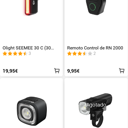
Olight SEEMEE 30 C (30
Remoto Control de RN 2000
Lúmenes Luz Trasera Bici)
3
2
19,95€
9,95€
Agotado