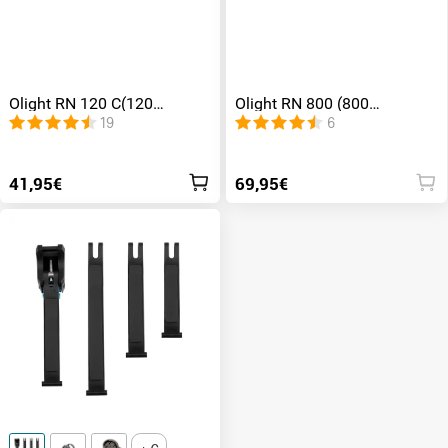
Olight RN 120 C(120
Olight RN 800 (800
Lúmenes Luz Roja Bicicleta
Lúmenes Mejor Luz MTB
19
6
de Freno)
LED Recargable)
41,95€
69,95€