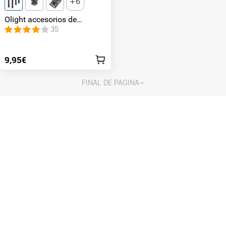
6
Olight accesorios de
repuesto para linternas de
35
bici
9,95€
FINAL DE PAGINA~