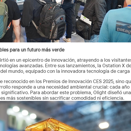
ables para un futuro más verde
irtió en un epicentro de innovación, atrayendo a los visitan
ecnologías avanzadas. Entre sus lanzamientos, la Ostation X 
1 del mundo, equipado con la innovadora tecnología de carga
ue reconocido en los Premios de Innovación CES 2025, sino qu
rrollo responde a una necesidad ambiental crucial: cada año
significativo. Para abordar este problema, Olight diseñó una
es más sostenibles sin sacrificar comodidad ni eficiencia.