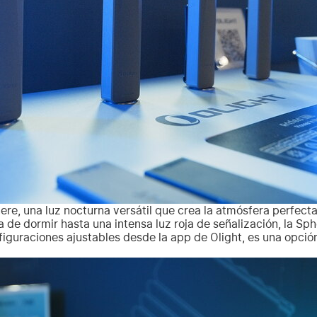
re, una luz nocturna versátil que crea la atmósfera perfecta
a de dormir hasta una intensa luz roja de señalización, la Sp
iguraciones ajustables desde la app de Olight, es una opció