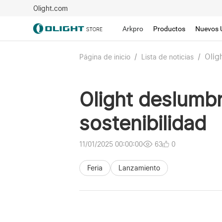
Olight.com
Arkpro
Productos
Nuevos 
/
/
Olig
Página de inicio
Lista de noticias
Olight deslumb
sostenibilidad
11/01/2025 00:00:00
63
0
Feria
Lanzamiento