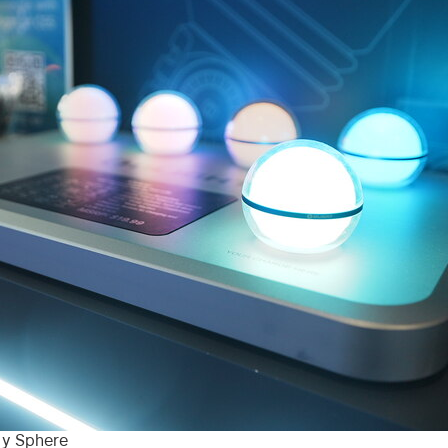
y
Sphere