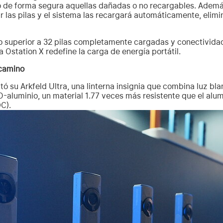
o de forma segura aquellas dañadas o no recargables. Ademá
ar las pilas y el sistema las recargará automáticamente, elim
superior a 32 pilas completamente cargadas y conectividad
a Ostation X redefine la carga de energía portátil.
 camino
ó su Arkfeld Ultra, una linterna insignia que combina luz bla
-aluminio, un material 1.77 veces más resistente que el alum
DC).