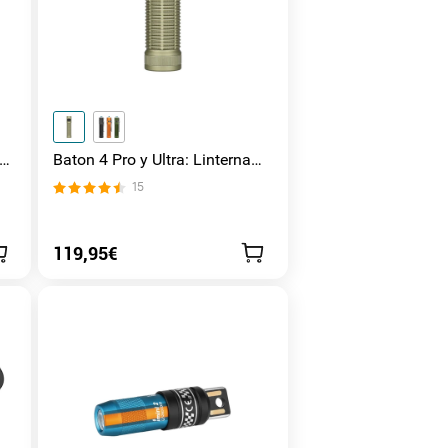
 de
Baton 4 Pro y Ultra: Linterna
Recargable Doble Interruptor,
15
hasta 1800lm
119,95€