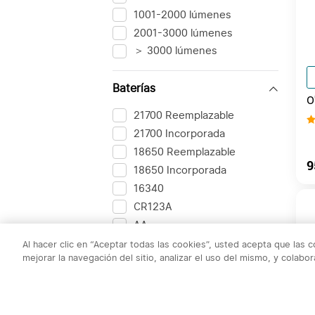
1001-2000 lúmenes
2001-3000 lúmenes
＞ 3000 lúmenes
Baterías
O
M
21700 Reemplazable
L
21700 Incorporada
18650 Reemplazable
9
18650 Incorporada
16340
CR123A
AA
AAA
Ver más
Al hacer clic en “Aceptar todas las cookies”, usted acepta que las 
mejorar la navegación del sitio, analizar el uso del mismo, y colab
Otros
Precio