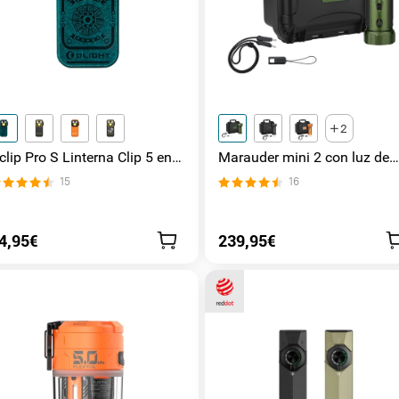
2
clip Pro S Linterna Clip 5 en 1
Marauder mini 2 con luz de
uz UV, RGB y Magnética
lateral / foco / inundación y
15
16
Rojo
4,95€
239,95€