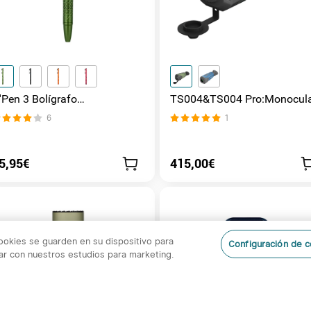
'Pen 3 Bolígrafo
TS004&TS004 Pro:Monocul
ultifuncional con Luz de 120
Térmico， 50Hz, Zoom 2-8X,
6
1
úmenes y Láser Verde（Clase
WiFi, 32GB, 10h autonomía
1）
para caza, fauna y exploraci
nocturna al aire libre
5,95€
415,00€
cookies se guarden en su dispositivo para
Configuración de 
orar con nuestros estudios para marketing.