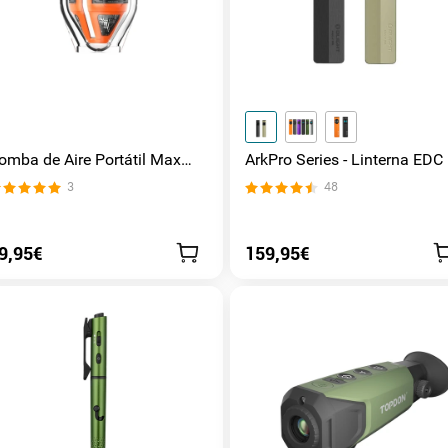
omba de Aire Portátil Max
ArkPro Series - Linterna EDC
ump 3 de 5 kPa con Luz para
unibody plana con múltiples
3
48
amping - OSelect
fuentes de luz
9,95€
159,95€