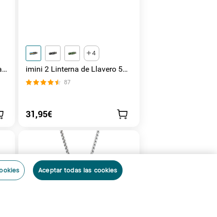
4
ar
imini 2 Linterna de Llavero 50
lúmenes
87
，
ón
31,95€
cookies
Aceptar todas las cookies