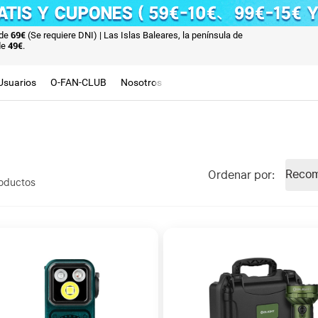
sde
69€
(Se requiere DNI)
| Las Islas Baleares, la península de
de
49€
.
Usuarios
O-FAN-CLUB
Nosotros
Recom
Ordenar por
:
oductos