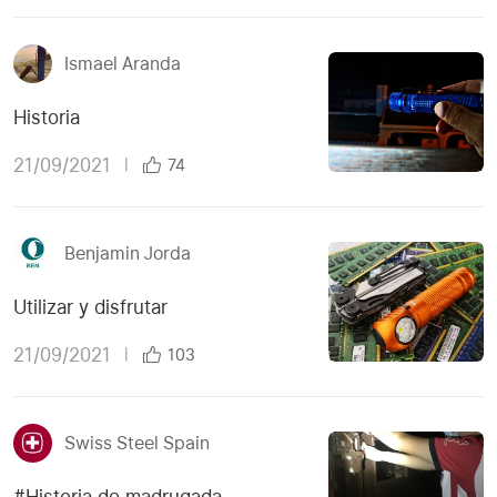
Ismael Aranda
Historia
21/09/2021
|
74
Benjamin Jorda
Utilizar y disfrutar
21/09/2021
|
103
Swiss Steel Spain
#Historia de madrugada