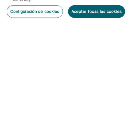
Configuración de cookies
Aceptar todas las cookies
Suscribirse
Al suscribirte obtienes:
1. Cupón 5€
2. Información anticipada de nuevos productos y descuentos
exclusivos