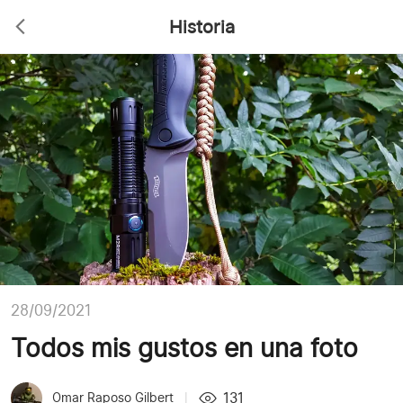
Historia
28/09/2021
Todos mis gustos en una foto
131
Omar Raposo Gilbert
|