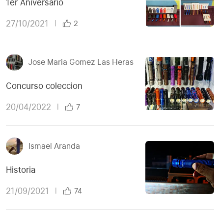
1er Aniversario
27/10/2021
|
2
Jose Maria Gomez Las Heras
Concurso coleccion
20/04/2022
|
7
Ismael Aranda
Historia
21/09/2021
|
74