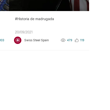
#Historia de madrugada
20/09/2021
103
Swiss Steel Spain
479
119