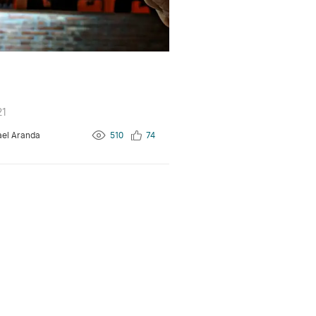
21
ael Aranda
510
74