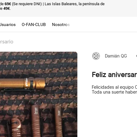
sde
69€
(Se requiere DNI)
| Las Islas Baleares, la península de
de
49€
.
Usuarios
O-FAN-CLUB
Nosotros
ersario
Damián QG
Feliz aniversar
Felicidades al equipo O
Toda una suerte haber